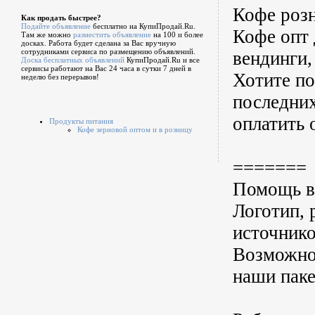
Кофе розн
Как продать быстрее?
Подайте объявление
бесплатно на КупиПродай.Ru.
Кофе опт 
Там же можно
разместить объявление
на 100 и более
досках. Работа будет сделана за Вас вручную
сотрудниками сервиса по размещению объявлений.
вендинги,
Доска бесплатных объявлений
КупиПродай.Ru и все
сервисы работают на Вас 24 часа в сутки 7 дней в
Хотите по
неделю без перерывов!
последних
оплатить 
Продукты питания
Кофе зерновой оптом и в розницу
=======
Помощь в 
Логотип, 
источнико
Возможнос
наши пак