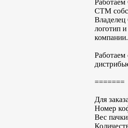
Работаем
СТМ собст
Владелец 
логотип 
компании.
Работаем 
дистрибью
=======
Для заказ
Номер ко
Вес пачки
Количеств