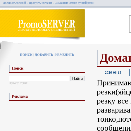
Доски объявлений
»
Продукты питания
»
Домашняя лапша ручной резки
Дома
ПОИСК
|
ДОБАВИТЬ
|
ИЗМЕНИТЬ
Поиск
2026-06-13
Принимаю
Пример:
отдых
резки(яйц
Реклама
резку все
разварива
тонко,по
сообщени