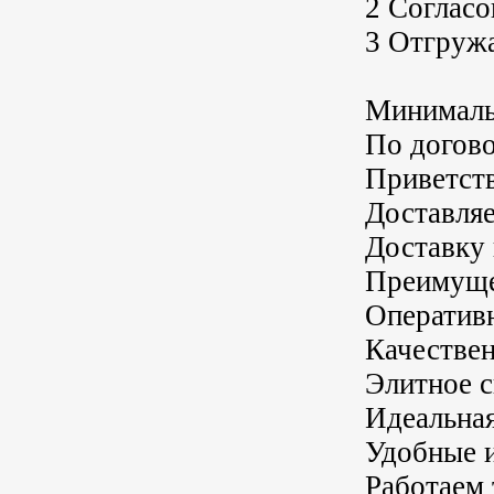
2 Согласо
3 Отгружа
Минимальн
По догов
Приветст
Доставля
Доставку 
Преимуще
Оперативн
Качествен
Элитное с
Идеальная
Удобные и
Работаем