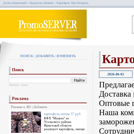
Доски объявлений
»
Продукты питания
»
Картофель Фри Беларусь
Карт
ПОИСК
|
ДОБАВИТЬ
|
ИЗМЕНИТЬ
Поиск
2026-06-02
Предлага
Пример:
отдых
Доставка 
Реклама
Оптовые п
Реклама в .RU
|
Добавить
Наша комп
картофель оптом 37 руб
КФХ "Мальта" из
замороже
Усольского района
Иркутской области
Сотруднич
реализует картофель, овощи