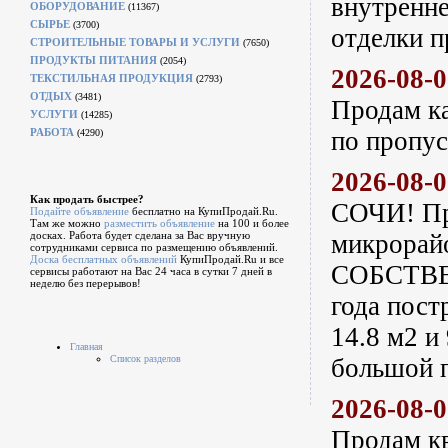
внутренне
ОБОРУДОВАНИЕ
(11367)
СЫРЬЕ
(3700)
отделки п
СТРОИТЕЛЬНЫЕ ТОВАРЫ И УСЛУГИ
(7650)
ПРОДУКТЫ ПИТАНИЯ
(2054)
2026-08-
ТЕКСТИЛЬНАЯ ПРОДУКЦИЯ
(2793)
ОТДЫХ
(3481)
Продам ка
УСЛУГИ
(14285)
РАБОТА
по пропус
(4290)
2026-08-
Как продать быстрее?
СОЧИ! Пр
Подайте объявление
бесплатно на КупиПродай.Ru.
Там же можно
разместить объявление
на 100 и более
досках. Работа будет сделана за Вас вручную
микрорайо
сотрудниками сервиса по размещению объявлений.
Доска бесплатных объявлений
КупиПродай.Ru и все
СОБСТВЕН
сервисы работают на Вас 24 часа в сутки 7 дней в
неделю без перерывов!
года пост
14.8 м2 и
Главная
Список разделов
большой 
2026-08-
Продам кв